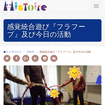
T
o
g
g
感覚統合遊び『フラフー
l
e
プ』及び今日の活動
n
a
v
i
トップページ
ブログ
感覚統合遊び『フラフープ』及び今日の活動
g
a
t
i
o
n