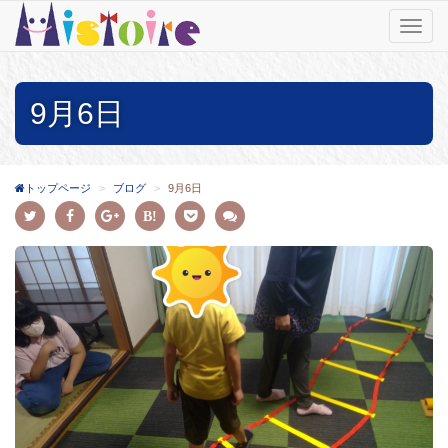
T
o
g
g
9月6日
l
e
n
a
v
トップページ
ブログ
9月6日
i
g
a
t
i
o
n