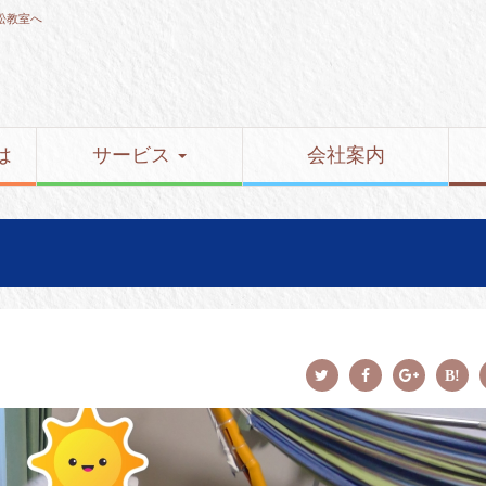
松教室へ
は
サービス
会社案内
！