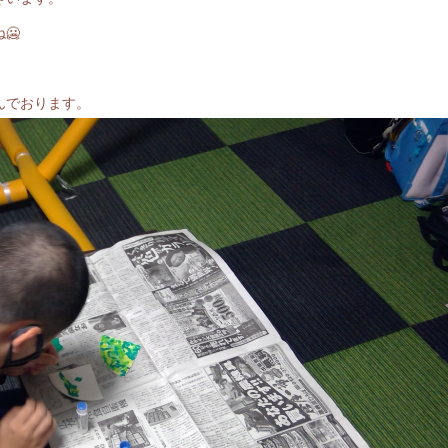
🥶
。
んでおります。