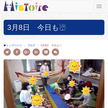
T
o
g
g
3月8日 今日も☃
l
e
n
a
v
トップページ
ブログ
3月8日 今日も☃
i
g
a
t
i
o
n