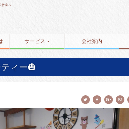
松教室へ
は
サービス
会社案内
ティー🎃