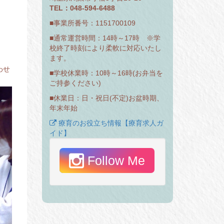
TEL：048-594-6488
■事業所番号：1151700109
■通常運営時間：14時～17時 ※学
校終了時刻により柔軟に対応いたし
ます。
わせ
■学校休業時：10時～16時(お弁当を
ご持参ください)
■休業日：日・祝日(不定)お盆時期、
年末年始
療育のお役立ち情報【療育求人ガ
イド】
Follow Me