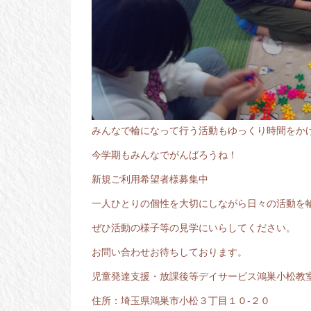
みんなで輪になって行う活動もゆっくり時間をか
今学期もみんなでがんばろうね！
新規ご利用希望者様募集中
一人ひとりの個性を大切にしながら日々の活動を
ぜひ活動の様子等の見学にいらしてください。
お問い合わせお待ちしております。
児童発達支援・放課後等デイサービス鴻巣小松教
住所：埼玉県鴻巣市小松３丁目１０-２０