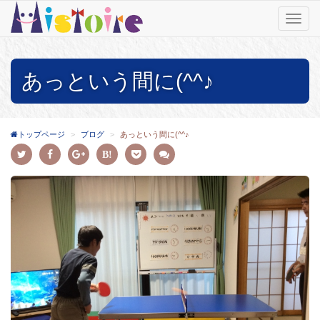
T
o
g
g
あっという間に(^^♪
l
e
n
a
v
トップページ
ブログ
あっという間に(^^♪
i
g
a
t
i
o
n