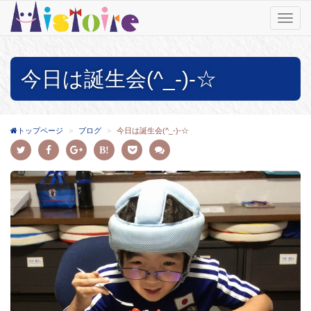
T
o
g
g
今日は誕生会(^_-)-☆
l
e
n
a
v
トップページ
ブログ
今日は誕生会(^_-)-☆
i
g
a
t
i
o
n