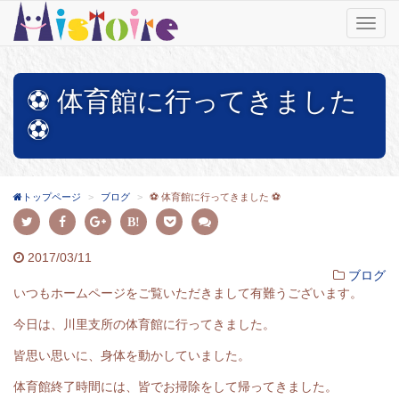
T
o
g
g
⚽ 体育館に行ってきました
l
e
⚽
n
a
v
i
トップページ
ブログ
⚽ 体育館に行ってきました ⚽
g
a
t
i
2017/03/11
o
ブログ
n
いつもホームページをご覧いただきまして有難うございます。
今日は、川里支所の体育館に行ってきました。
皆思い思いに、身体を動かしていました。
体育館終了時間には、皆でお掃除をして帰ってきました。