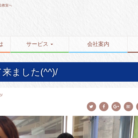
松教室へ
は
サービス
会社案内
ました(^^)/
/