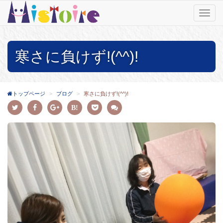
T
o
g
g
寒さに負けず!(^^)!
l
e
n
a
v
トップページ
ブログ
寒さに負けず!(^^)!
i
g
a
t
i
o
n