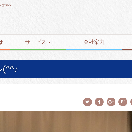
松教室へ
は
サービス
会社案内
^^♪