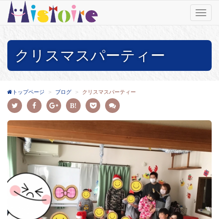
T
o
g
g
クリスマスパーティー
l
e
n
a
v
トップページ
ブログ
クリスマスパーティー
i
g
a
t
i
o
n