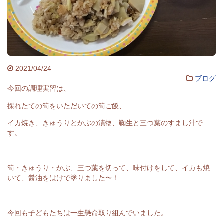
2021/04/24
ブログ
今回の調理実習は、
採れたての筍をいただいての筍ご飯、
イカ焼き、きゅうりとかぶの漬物、鞠生と三つ葉のすまし汁で
す。
筍・きゅうり・かぶ、三つ葉を切って、味付けをして、イカも焼
いて、醤油をはけで塗りました〜！
今回も子どもたちは一生懸命取り組んでいました。