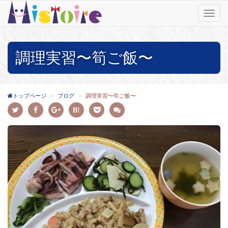
T
o
g
g
調理実習〜筍ご飯〜
l
e
n
a
v
トップページ
ブログ
調理実習〜筍ご飯〜
i
g
a
t
i
o
n