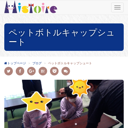
T
o
g
g
ペットボトルキャップシュ
l
e
ート
n
a
v
i
トップページ
ブログ
ペットボトルキャップシュート
g
a
t
i
o
n