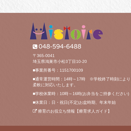
048-594-6488
〒365-0041
埼玉県鴻巣市小松3丁目10-20
■事業所番号：1151700109
■通常運営時間：14時～17時 ※学校終了時刻により
柔軟に対応いたします。
■学校休業時：10時～16時(お弁当をご持参ください)
■休業日：日・祝日(不定)お盆時期、年末年始
療育のお役立ち情報【療育求人ガイド】