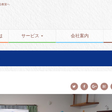
松教室へ
は
サービス
会社案内
～