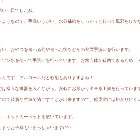
寒い一日でしたね。
るようなので、手洗いうがい、水分補給をしっかりと行って風邪をひか
行い、おやつを食べる前や食べた後などその都度手洗いを行います。
オゾン水を使って手洗いを行っています。お水自体が殺菌できるため、
。
なんです。アルコールだと心配もありますよね！
では様々な機器を入れながら、安心にお預かり出来る工夫を行っていま
すので綺麗な空気で過ごすことが出来ますので、感染症には掛かりにく
く、ホットカーペットを敷いています。
まうお子様もいらっしゃいます(^^♪