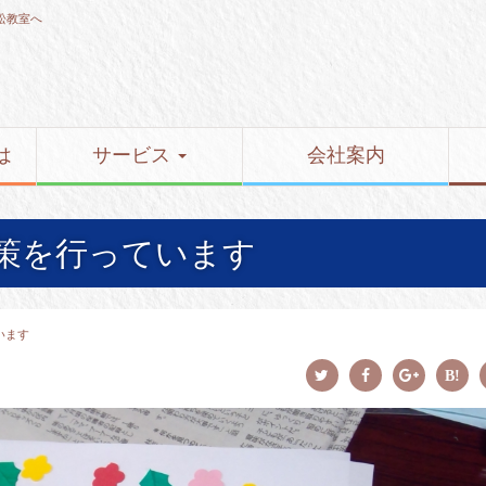
松教室へ
は
サービス
会社案内
対策を行っています
います