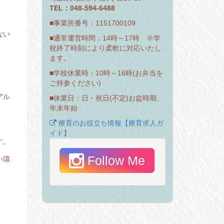
TEL：048-594-6488
■事業所番号：1151700109
ない
■通常運営時間：14時～17時 ※学
校終了時刻により柔軟に対応いたし
ます。
■学校休業時：10時～16時(お弁当を
ご持参ください)
アル
■休業日：日・祝日(不定)お盆時期、
年末年始
療育のお役立ち情報【療育求人ガ
イド】
す。
Follow Me
い環