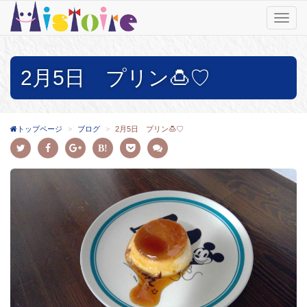
T
o
g
g
2月5日 プリン🍮♡
l
e
n
a
v
トップページ
ブログ
2月5日 プリン🍮♡
i
g
a
t
i
o
n