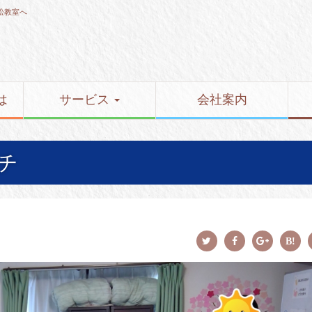
松教室へ
は
サービス
会社案内
チ