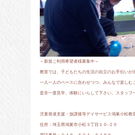
～新規ご利用希望者様募集中～
教室では、子どもたちの生活の自立のお手伝いが
一人一人のペースに合わせつつ、みんなで楽しむ
是非一度見学、体験にいらして下さい。スタッフ
児童発達支援・放課後等デイサービス鴻巣小松教
住所：埼玉県鴻巣市小松３丁目１０-２０
電話番号：０４８－５９４－６４８８