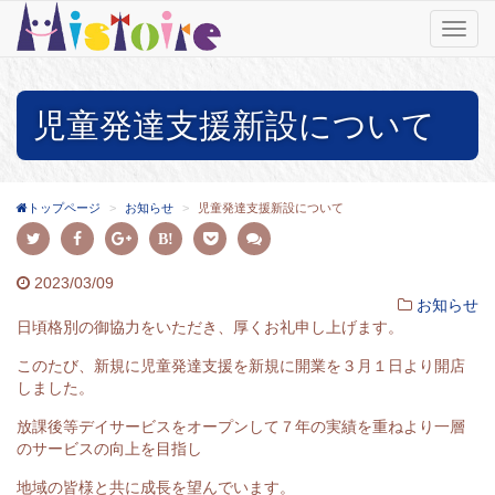
T
o
g
g
児童発達支援新設について
l
e
n
a
v
トップページ
お知らせ
児童発達支援新設について
i
g
a
2023/03/09
t
お知らせ
i
日頃格別の御協力をいただき、厚くお礼申し上げます。
o
n
このたび、新規に児童発達支援を新規に開業を３月１日より開店
しました。
放課後等デイサービスをオープンして７年の実績を重ねより一層
のサービスの向上を目指し
地域の皆様と共に成長を望んでいます。