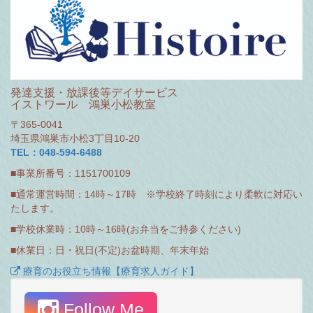
発達支援・放課後等デイサービス
イストワール 鴻巣小松教室
〒365-0041
埼玉県鴻巣市小松3丁目10-20
TEL：048-594-6488
■事業所番号：1151700109
■通常運営時間：14時～17時 ※学校終了時刻により柔軟に対応い
たします。
■学校休業時：10時～16時(お弁当をご持参ください)
■休業日：日・祝日(不定)お盆時期、年末年始
療育のお役立ち情報【療育求人ガイド】
Follow Me