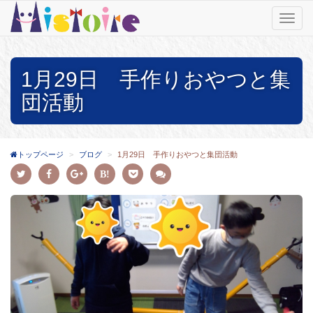
T
o
g
g
1月29日 手作りおやつと集
l
e
団活動
n
a
v
i
トップページ
ブログ
1月29日 手作りおやつと集団活動
g
a
t
i
o
n